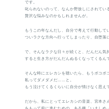
です。
叱られないのって、なんか野放しにされてい
贅沢な悩みなのかもしれませんが。
もうこの年なんだし、自分で考えて行動して
ついラクな方向へ行ってしまったり、自堕落
で、そんなラクな日々が続くと、だんだん気
すると生き方がだんだんぬるくなってくるん
そんな時にエレカシを聴いたら、もうボコボ
私ってダメダメだ……と。
もう泣けてくるくらいに自分が情けなく思え
だから、私にとってエレカシの音楽、宮本さ
をもって前に進むための、ある種「いましめ