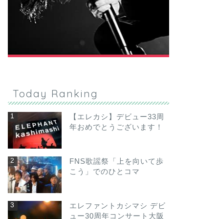
Today Ranking
【エレカシ】デビュー33周
年おめでとうございます！
FNS歌謡祭「上を向いて歩
こう」でのひとコマ
エレファントカシマシ デビ
ュー30周年コンサート大阪