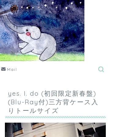
Mail
yes. I. do (初回限定新春盤)
(Blu-Ray付)三方背ケース入
りトールサイズ