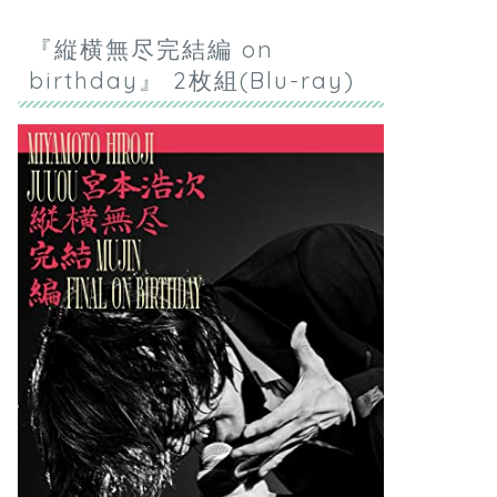
『縦横無尽完結編 on
birthday』 2枚組(Blu-ray)