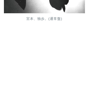
宮本、独歩。(通常盤)