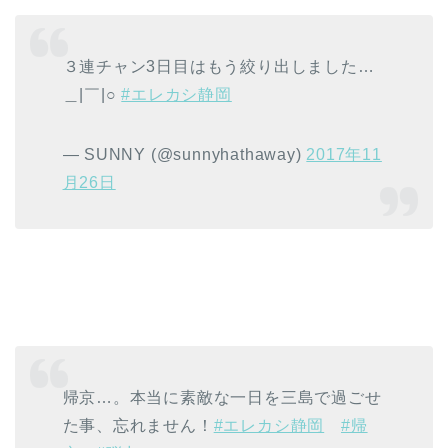
３連チャン3日目はもう絞り出しました…
＿|￣|○
#エレカシ静岡
— SUNNY (@sunnyhathaway)
2017年11
月26日
帰京…。本当に素敵な一日を三島で過ごせ
た事、忘れません！
#エレカシ静岡
#帰