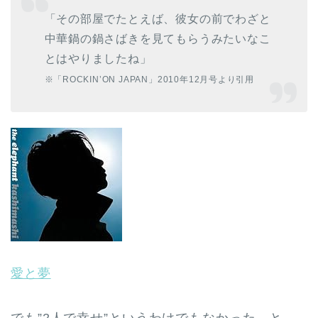
「その部屋でたとえば、彼女の前でわざと
中華鍋の鍋さばきを見てもらうみたいなこ
とはやりましたね」
※「ROCKIN’ON JAPAN」2010年12月号より引用
愛と夢
でも”2人で幸せ”というわけでもなかった、と。