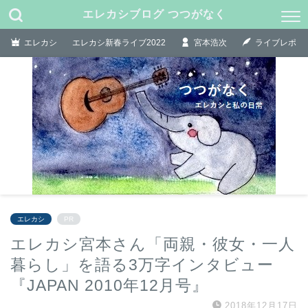
エレカシブログ つつがなく
エレカシ
エレカシ新春ライブ2022
宮本浩次
ライブレポ
エレカシ
PR
エレカシ宮本さん「両親・彼女・一人
暮らし」を語る3万字インタビュー
『JAPAN 2010年12月号』
2018年12月17日