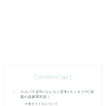
Contents
[
]
隠す
スカパラ谷中×エレカシ宮本×スッキリMC加
藤の超豪華対談！
曲タイトルについて