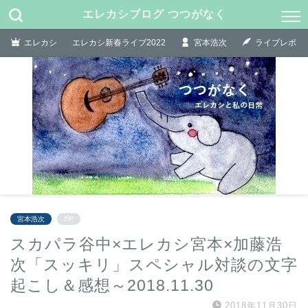
エレカシブログ つつがなく
エレカシ
エレカシ新春ライブ2022
宮本浩次
ライブレポ
宮本浩次
PR
スカパラ谷中×エレカシ宮本×加藤浩
次「スッキリ」スペシャル対談の文字
起こし＆感想～2018.11.30
2018年11月30日