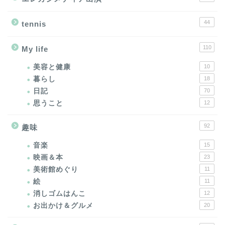
44
tennis
110
My life
美容と健康
10
暮らし
18
日記
70
思うこと
12
92
趣味
音楽
15
映画＆本
23
美術館めぐり
11
絵
11
消しゴムはんこ
12
お出かけ＆グルメ
20