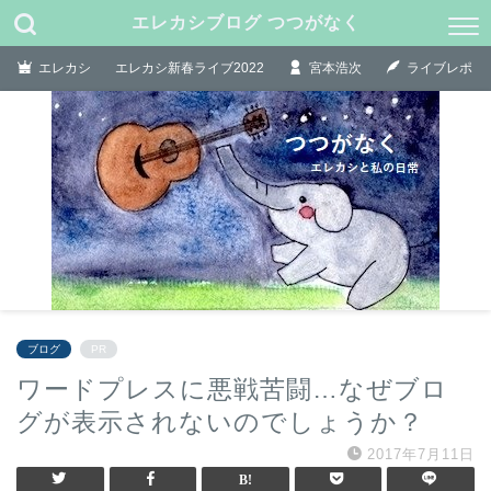
エレカシブログ つつがなく
エレカシ
エレカシ新春ライブ2022
宮本浩次
ライブレポ
ブログ
PR
ワードプレスに悪戦苦闘…なぜブロ
グが表示されないのでしょうか？
2017年7月11日