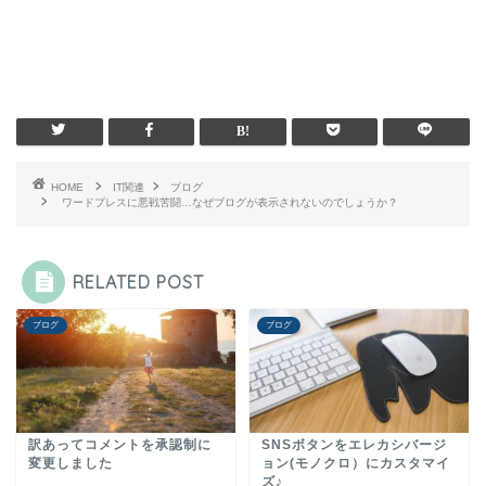
HOME
IT関連
ブログ
ワードプレスに悪戦苦闘…なぜブログが表示されないのでしょうか？
RELATED POST
ブログ
ブログ
訳あってコメントを承認制に
SNSボタンをエレカシバージ
変更しました
ョン(モノクロ）にカスタマイ
ズ♪