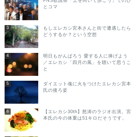
FNS歌謡祭「上を向いて歩こう」でのひ
とコマ
もしエレカシ宮本さんと街で遭遇したら
どうするか？という空想
明日もがんばろう 愛する人に捧げよう
／エレカシ「四月の風」を聴いて思うこ
と
ダイエット魂に火をつけたエレカシ宮本
氏の後ろ姿
【エレカシ30th】怒涛のラジオ出演。宮
本氏の今の体重は51キロだそうです。