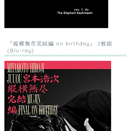
『縦横無尽完結編 on birthday』 2枚組
(Blu-ray)