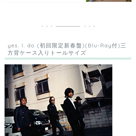
yes. I. do (初回限定新春盤)(Blu-Ray付)三
方背ケース入りトールサイズ