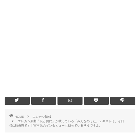
HOME
エレカシ情報
エレカシ新曲「風と共に」が載っている「みんなのうた」テキストは、今日
(5/18)発売です！宮本氏のインタビューも載っているそうですよ。