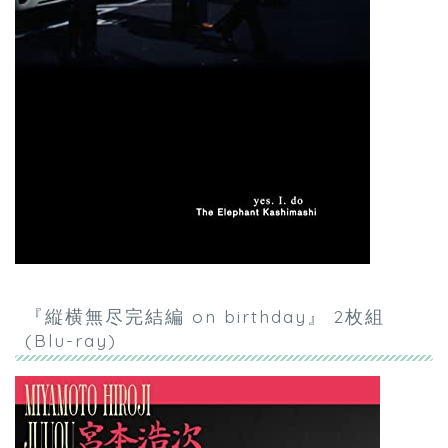
『縦横無尽完結編 on birthday』 2枚組
(Blu-ray)