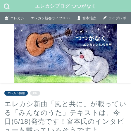
エレカシブログ つつがなく
エレカシ
エレカシ新春ライブ2022
宮本浩次
ライブレポ
エレカシ情報
PR
エレカシ新曲「風と共に」が載ってい
る「みんなのうた」テキストは、今
日(5/18)発売です！宮本氏のインタビ
ューも載っているそうですよ。