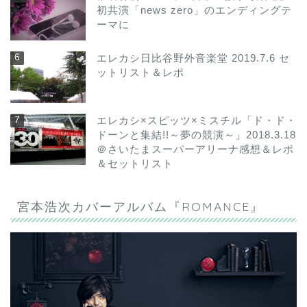
初共演「news zero」のエンディングテ
ーマに
エレカシ日比谷野外音楽堂 2019.7.6 セ
ットリスト＆レポ
エレカシ×スピッツ×ミスチル「ド・ド・
ドーンと集結!!～夢の競演～」2018.3.18
＠さいたまスーパーアリーナ感想＆レポ
＆セットリスト
宮本浩次カバーアルバム『ROMANCE』