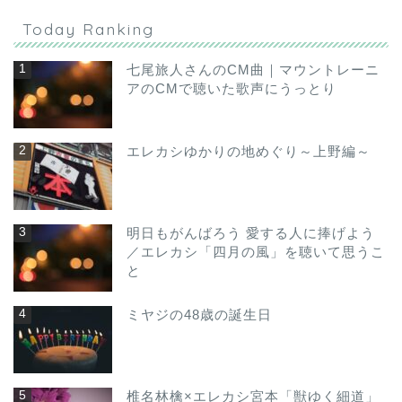
Today Ranking
七尾旅人さんのCM曲｜マウントレーニ
アのCMで聴いた歌声にうっとり
エレカシゆかりの地めぐり～上野編～
明日もがんばろう 愛する人に捧げよう
／エレカシ「四月の風」を聴いて思うこ
と
ミヤジの48歳の誕生日
椎名林檎×エレカシ宮本「獣ゆく細道」