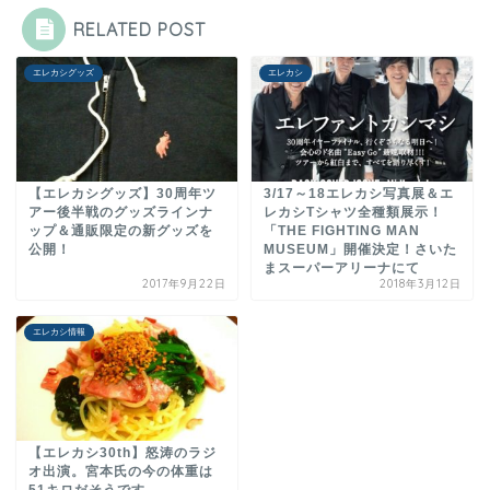
RELATED POST
エレカシグッズ
エレカシ
【エレカシグッズ】30周年ツ
3/17～18エレカシ写真展＆エ
アー後半戦のグッズラインナ
レカシTシャツ全種類展示！
ップ＆通販限定の新グッズを
「THE FIGHTING MAN
公開！
MUSEUM」開催決定！さいた
まスーパーアリーナにて
2017年9月22日
2018年3月12日
エレカシ情報
【エレカシ30th】怒涛のラジ
オ出演。宮本氏の今の体重は
51キロだそうです。