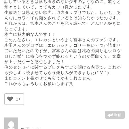
話しているときは落ち着きのない少年のようなのに、歌うと
堂々としていて、とてもカッコ良かったです。
生放送とは思えない歌声。迫力タップリでした。しかも、あ
んなにカワイイお顔をされているとは知らなかったのです。
それからは、宮本さんのことを色々調べて、どんどん好きに
なってます。
本当に魅力的な人です！！
ごめんなさい、エレカシというより宮本さんのファンです。
歩子さんのブログは、エレカシカテゴリーをいくつか読ませ
ていただいたのですが、宮本さんの話は核心の周りをウロウ
ロした挙句に核心をつかず終わるというのが面白くて、文章
が上手だなーと感心しました！
俺のセンセイに関するブログもすごく頷ける内容で、これか
ら少しずつ読ませてもらう楽しみができました(*´∀｀)
またコメント書かせてもらうかもしれません。
これからもよろしくお願いします笑
1+
返信