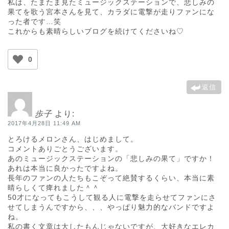
私は、たまたま見たミュージックステーションで、悲しみの
果てを歌う宮本さんを見て、カラダに電撃が走りファンにな
った者です…笑
これからも素晴らしいブログを続けてくださいね♡
0
返信
歩子
より:
2017年4月28日 11:49 AM
とろけるメロンさん、はじめまして。
コメントありごとうございます。
あのミュージックステーションの「悲しみの果て」ですか！
あれは本当に良かったですよね。
長年のファンの人たちもこぞって絶賛するくらい、本当に素
晴らしくて痺れました＾＾
50才になってもこうして観る人に電撃を走らせてファンにさ
せてしまうんですから、、、やっぱり魅力的なバンドですよ
ね。
私の書く文章は大したもんじゃないですが、大好きなエレカ