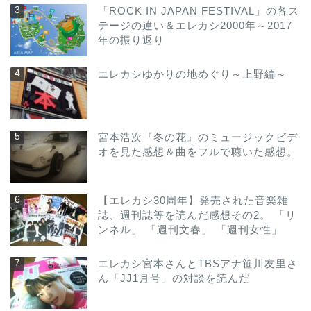
「ROCK IN JAPAN FESTIVAL」の各ス
テージの違い＆エレカシ2000年～2017
年の振り返り
エレカシゆかりの地めぐり～上野編～
宮本浩次『冬の花』のミュージックビデ
オを見た感想＆曲をフルで聴いた感想。
【エレカシ30周年】発売された音楽雑
誌、週刊誌等を読んだ感想その2。 「リ
ンネル」 「週刊文春」 「週刊女性」
エレカシ宮本さんとTBSアナ笹川友里さ
ん「JJ1月号」の対談を読んだ