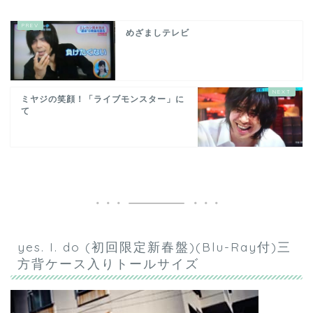
めざましテレビ
ミヤジの笑顔！「ライブモンスター」に
て
yes. I. do (初回限定新春盤)(Blu-Ray付)三
方背ケース入りトールサイズ