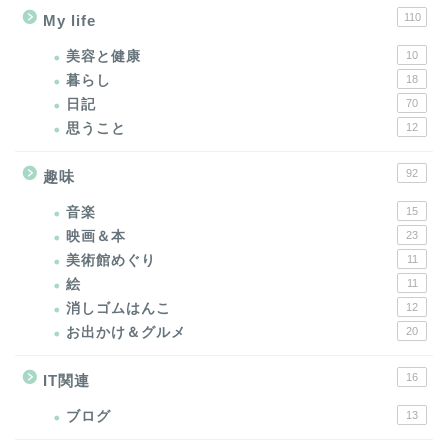
110
My life
美容と健康
10
暮らし
18
日記
70
思うこと
12
92
趣味
音楽
15
映画＆本
23
美術館めぐり
11
絵
11
消しゴムはんこ
12
お出かけ＆グルメ
20
16
IT関連
ブログ
13