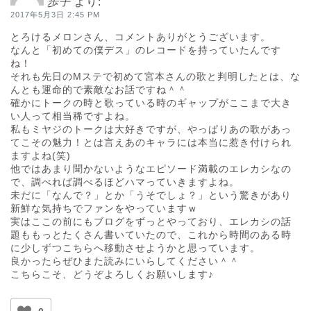
歩子
より:
2017年5月3日 2:45 PM
とろけるメロンさん、コメントありがとうございます。
なんと「初めての僕デス」のレコードを持っていたんです
ね！
それも先日のMステで初めて宮本さんの歌と判明したとは、な
んとも運命的で素敵なお話ですね＾＾
確かにトークの時と歌っている時のギャップがここまで大き
い人って相当稀ですよね。
私もミヤジのトークは大好きですが、やっぱりあの歌があっ
てこその魅力！とは言えあのキャラには本当に惹き付けられ
ますよね(笑)
他ではあまり聞かないようなエピソード満載のエレカシなの
で、調べれば調べるほどハマっていきますよね。
未だに「なんで？」とか「うそでしょ？」という驚きがあり
新鮮な気持ちでファンをやっていますｗ
実はここの前にもブログをずっとやっており、エレカシの話
題ももっとたくさん書いていたので、これから時間のある時
に少しずつこちらへ移動させようかと思っています。
良かったらぜひまた読みにいらしてください＾＾
こちらこそ、どうぞよろしくお願いします♪