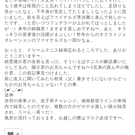
もう後半は怪我のこと忘れてしまうほどでしたし、足回りも
良かったなと。下半身が安定してたくましくなったように思
いました。欲を言えばファイナルズ準決勝に進んで欲しかっ
たです。（と言いつつフェデラーが上がれてほっとしました
が‥）来年の錦織君！ますます楽しみですね〜。あと、キラ
っキラの若者達の活躍がまぶしい！昨年からのネクストジェ
ネレーションのファイナルズも一因かなぁ。
おっとと、ドリームテニス録画忘れるところでした、ありが
とうございます〜。
綿貫陽介君の名前も見っけ。そういえばテニスの解説書いた
りしてるの、陽介君のお兄ちゃんですね〜3兄弟の真ん中の敬
介君。この前記事見つけました。
前に友人に聞いてみたら校長（父）書きそうにないからどっ
ちかのお兄ちゃんじゃない？との事。
(▰˘◡˘▰)
追伸
赤羽の発車メロ、息子再チャレンジ、湘南新宿ラインの車両
内で録音したのですが、複数の方のゲホゲホ激しい咳が録音
され、うーん‥再々だ！
風邪が流行っております。お越しの際はマスク必須です〜。
0