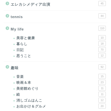
45
エレカシメディア出演
44
tennis
110
My life
美容と健康
10
暮らし
18
日記
70
思うこと
12
92
趣味
音楽
15
映画＆本
23
美術館めぐり
11
絵
11
消しゴムはんこ
12
お出かけ＆グルメ
20