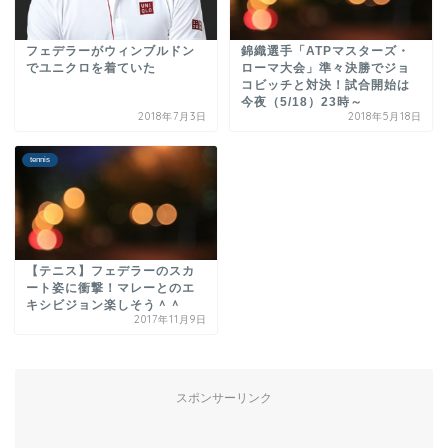
フェデラーがウィンブルドン
錦織選手「ATPマスターズ・
でユニクロを着ていた
ローマ大会」準々決勝でジョ
コビッチと対決！試合開始は
今夜（5/18）23時～
2018年7月3日
2018年5月18日
tennis
【テニス】フェデラーのスカ
ート姿に衝撃！マレーとのエ
キシビジョン楽しそう＾＾
2017年11月9日
スポンサーリンク