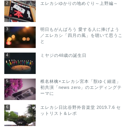
エレカシゆかりの地めぐり～上野編～
明日もがんばろう 愛する人に捧げよう
／エレカシ「四月の風」を聴いて思うこ
と
ミヤジの48歳の誕生日
椎名林檎×エレカシ宮本「獣ゆく細道」
初共演「news zero」のエンディングテ
ーマに
エレカシ日比谷野外音楽堂 2019.7.6 セ
ットリスト＆レポ