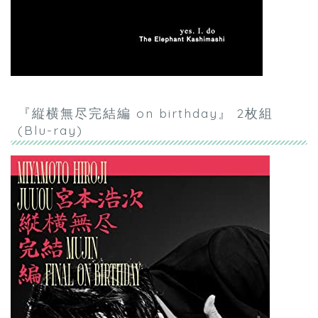
『縦横無尽完結編 on birthday』 2枚組
(Blu-ray)