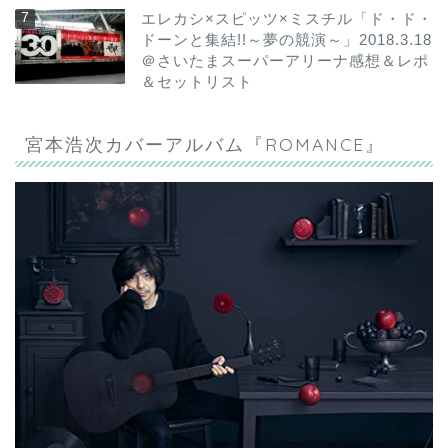
エレカシ×スピッツ×ミスチル「ド・ド・
ドーンと集結!!～夢の競演～」2018.3.18
＠さいたまスーパーアリーナ感想＆レポ
＆セットリスト
宮本浩次カバーアルバム『ROMANCE』