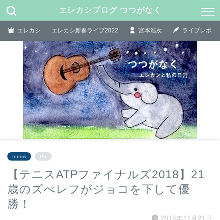
エレカシブログ つつがなく
エレカシ
エレカシ新春ライブ2022
宮本浩次
ライブレポ
tennis
PR
【テニスATPファイナルズ2018】21
歳のズべレフがジョコを下して優
勝！
2018年11月21日