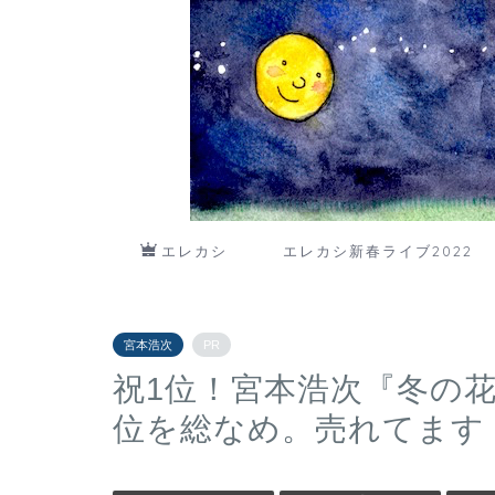
エレカシ
エレカシ新春ライブ2022
宮本浩次
PR
祝1位！宮本浩次『冬の
位を総なめ。売れてます