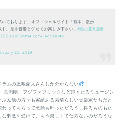
頂いております。オフィシャルサイト「宮本、散歩
載中。是非音源と併せてお楽しみ下さい。
#冬の花
#後妻
GC1SE3
pic.twitter.com/lleoSaKbtg
bruary 13, 2019
ドラムの屋敷豪太さんしか分からない
名林檎、長渕剛、フジファブリックなど錚々たるミュージシ
たぶん他の方々も実績ある素晴らしい音楽家たちだと
関わってもらって念願も叶っただろうし得るものもた
んな刺激を受けて、もう楽しくて仕方ないのだろうな