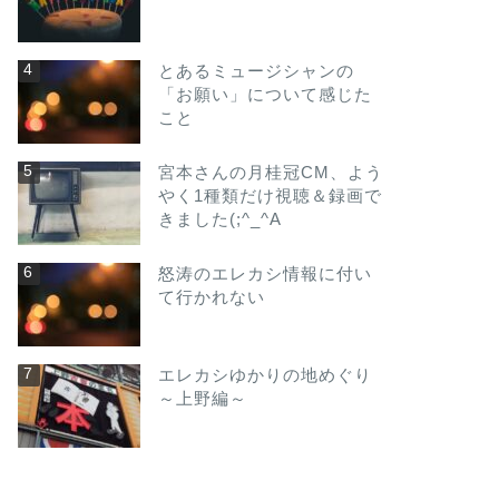
とあるミュージシャンの
「お願い」について感じた
こと
宮本さんの月桂冠CM、よう
やく1種類だけ視聴＆録画で
きました(;^_^A
怒涛のエレカシ情報に付い
て行かれない
エレカシゆかりの地めぐり
～上野編～