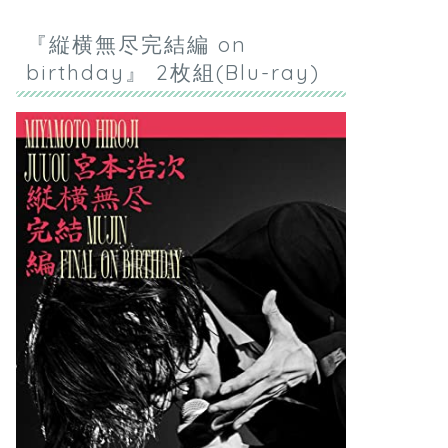
『縦横無尽完結編 on
birthday』 2枚組(Blu-ray)