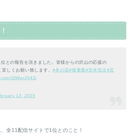
！
1位との報告を頂きました。皆様からの沢山の応援の
く宜しくお願い致します。
#冬の花
#後妻業
#宮本浩次
#宮
er.com/lDWerJX42i
bruary 13, 2019
ん、全11配信サイトで1位とのこと！