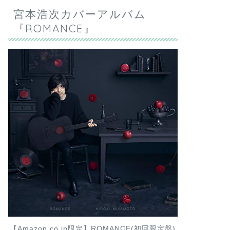
宮本浩次カバーアルバム
『ROMANCE』
【Amazon.co.jp限定】ROMANCE(初回限定盤)