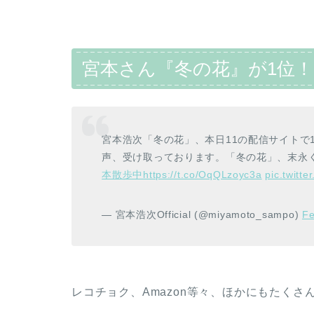
宮本さん『冬の花』が1位！
宮本浩次「冬の花」、本日11の配信サイトで
声、受け取っております。「冬の花」、末永
本散歩中
https://t.co/OqQLzoyc3a
pic.twitt
— 宮本浩次Official (@miyamoto_sampo)
Fe
レコチョク、Amazon等々、ほかにもたくさ