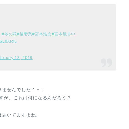
。
#冬の花
#後妻業
#宮本浩次
#宮本散歩中
z9pL8XRfu
bruary 13, 2019
りませんでした＾＾；
ですが、これは何になるんだろう？
は届いてますよね。