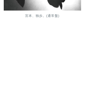
宮本、独歩。(通常盤)