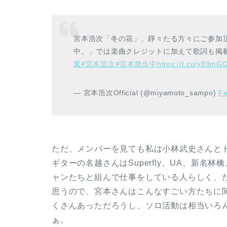
宮本浩次「冬の花」、錚々たる方々にご参加
中。」では楽曲クレジットに加えて歌詞も掲
業
#宮本浩次
#宮本散歩中
https://t.co/y89m
— 宮本浩次Official (@miyamoto_sampo)
Fe
ただ、メンバーを見ても私は小林武史さんと
ギターの名越さんはSuperfly、UA、新
ャンたちと組んで仕事をしている人らしく、
思うので、宮本さんはこんなすごい方たちに
くさんあっただろうし、ソロ活動は相当いろ
ぁ。