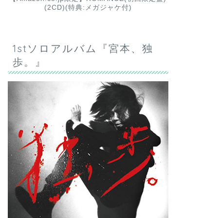
(2CD)(特典:メガジャケ付)
1stソロアルバム『宮本、独
歩。』