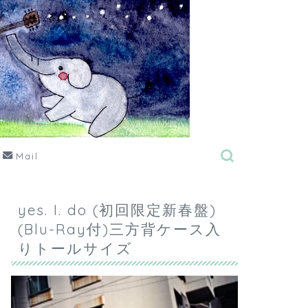
Mail
yes. I. do (初回限定新春盤)
(Blu-Ray付)三方背ケース入
りトールサイズ