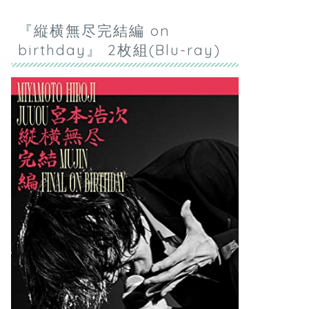
『縦横無尽完結編 on
birthday』 2枚組(Blu-ray)