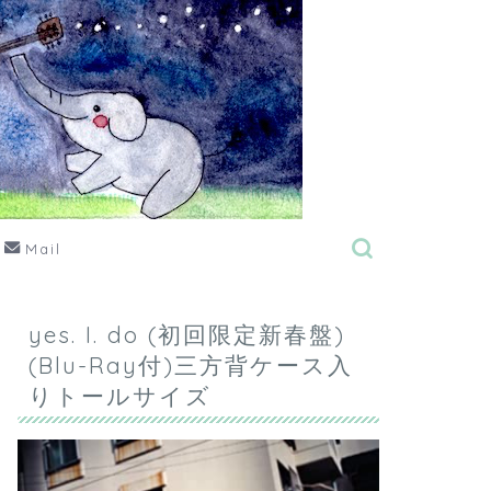
Mail
yes. I. do (初回限定新春盤)
(Blu-Ray付)三方背ケース入
りトールサイズ