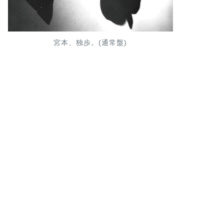
宮本、独歩。(通常盤)