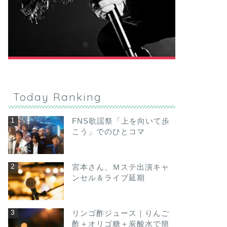
Today Ranking
FNS歌謡祭「上を向いて歩
こう」でのひとコマ
宮本さん、Ｍステ出演キャ
ンセル＆ライブ延期
リンゴ酢ジュース｜りんご
酢＋オリゴ糖＋炭酸水で簡