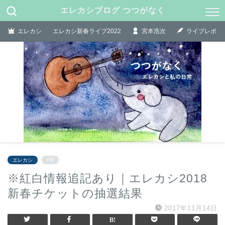
エレカシブログ つつがなく
エレカシ
エレカシ新春ライブ2022
宮本浩次
ライブレポ
エレカシ
PR
※紅白情報追記あり｜エレカシ2018
新春チケットの抽選結果
2017年11月14日