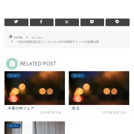
HOME
エレカシ
※紅白情報追記あり｜エレカシ2018新春チケットの抽選結果
RELATED POST
エレカシ
エレカシ
今夜のMフェア
祈る
2014年5月31日
2012年10月12日
エレカシ