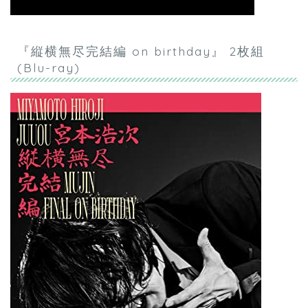
『縦横無尽完結編 on birthday』 2枚組
(Blu-ray)