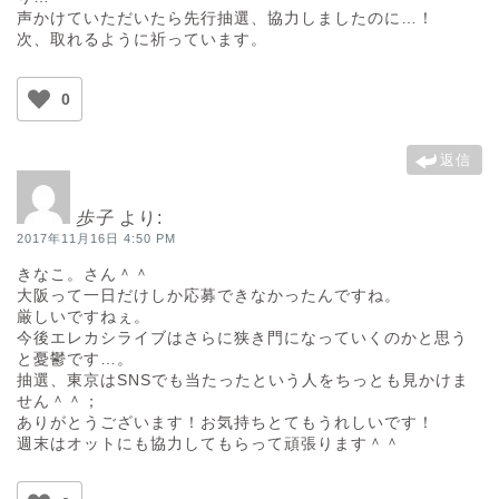
声かけていただいたら先行抽選、協力しましたのに…！
次、取れるように祈っています。
0
返信
歩子
より:
2017年11月16日 4:50 PM
きなこ。さん＾＾
大阪って一日だけしか応募できなかったんですね。
厳しいですねぇ。
今後エレカシライブはさらに狭き門になっていくのかと思う
と憂鬱です…。
抽選、東京はSNSでも当たったという人をちっとも見かけま
せん＾＾；
ありがとうございます！お気持ちとてもうれしいです！
週末はオットにも協力してもらって頑張ります＾＾