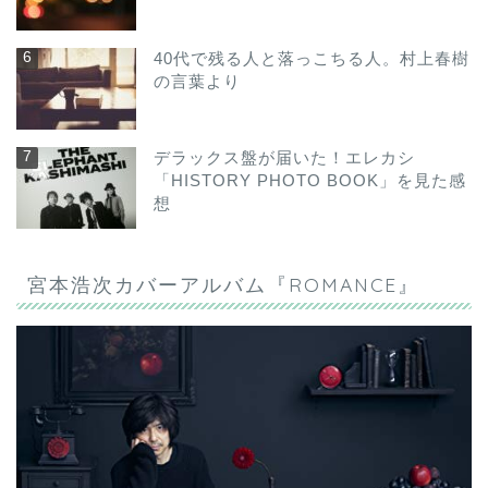
40代で残る人と落っこちる人。村上春樹
の言葉より
デラックス盤が届いた！エレカシ
「HISTORY PHOTO BOOK」を見た感
想
宮本浩次カバーアルバム『ROMANCE』