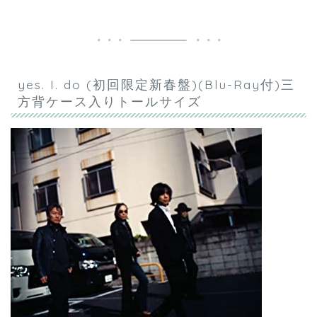
yes. I. do (初回限定新春盤)(Blu-Ray付)三
方背ケース入りトールサイズ