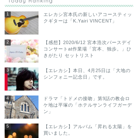
Today Ranking
エレカシ宮本氏の新しいアコースティッ
クギターは「K.Yairi VINCENT」
【感想】2020/6/12 宮本浩次バースデイ
コンサートat作業場「宮本、独歩。」ひ
きがたり セットリスト
【エレカシ】本日、4月25日は「大地の
シンフォニー記念日」です。
ドラマ「トドメの接吻」第9話の教会ロ
ケ地は平塚の「ホテルサンライフガーデ
ン」
【エレカシ】アルバム「昇れる太陽」を
買いました。