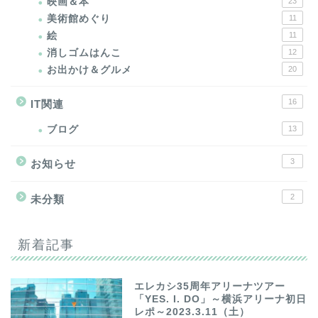
映画＆本
23
美術館めぐり
11
絵
11
消しゴムはんこ
12
お出かけ＆グルメ
20
16
IT関連
ブログ
13
3
お知らせ
2
未分類
新着記事
エレカシ35周年アリーナツアー
「YES. I. DO」～横浜アリーナ初日
レポ～2023.3.11（土）