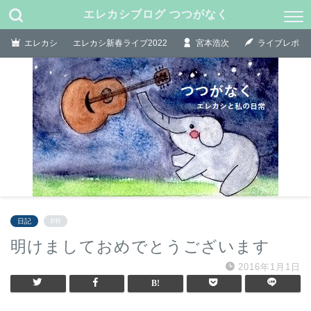
エレカシブログ つつがなく
エレカシ
エレカシ新春ライブ2022
宮本浩次
ライブレポ
日記
PR
明けましておめでとうございます
2016年1月1日