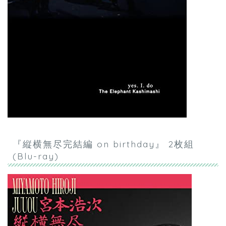
『縦横無尽完結編 on birthday』 2枚組
(Blu-ray)