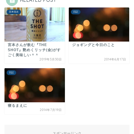
RELATED POST
宮本浩次
日記
宮本さんが飲む『THE
ジョギングと今日のこと
SHOT』艶めくリッチ(金)がす
ごく美味しい＾＾
2019年3月30日
2014年6月17日
日記
寝るまえに
2014年7月19日
スポンサーリンク