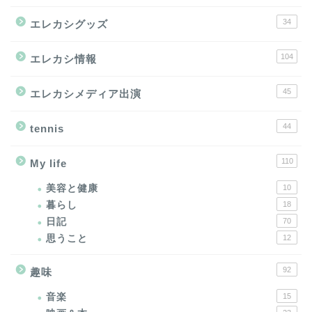
34
エレカシグッズ
104
エレカシ情報
45
エレカシメディア出演
44
tennis
110
My life
美容と健康
10
暮らし
18
日記
70
思うこと
12
92
趣味
音楽
15