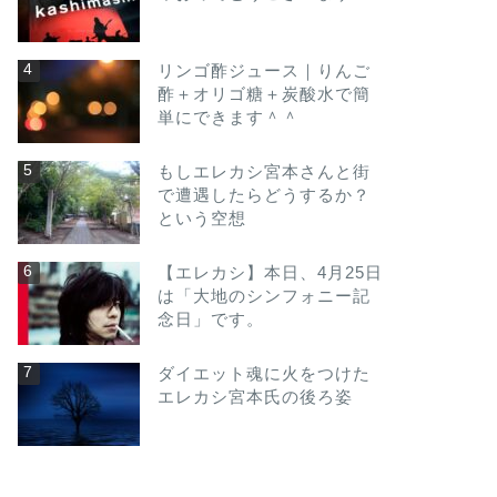
リンゴ酢ジュース｜りんご
酢＋オリゴ糖＋炭酸水で簡
単にできます＾＾
もしエレカシ宮本さんと街
で遭遇したらどうするか？
という空想
【エレカシ】本日、4月25日
は「大地のシンフォニー記
念日」です。
ダイエット魂に火をつけた
エレカシ宮本氏の後ろ姿