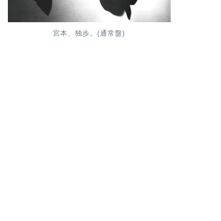
宮本、独歩。(通常盤)