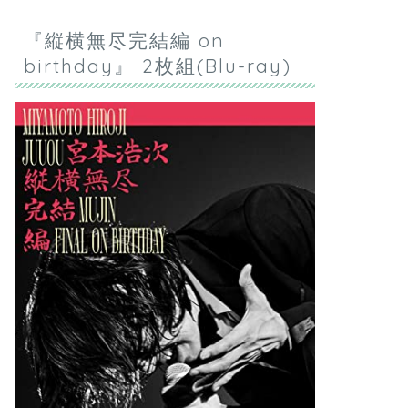
『縦横無尽完結編 on
birthday』 2枚組(Blu-ray)