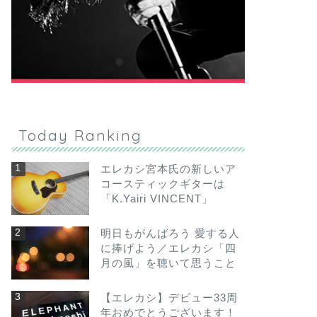
Today Ranking
エレカシ宮本氏の新しいア
コースティックギターは
「K.Yairi VINCENT」
明日もがんばろう 愛する人
に捧げよう／エレカシ「四
月の風」を聴いて思うこと
【エレカシ】デビュー33周
年おめでとうございます！