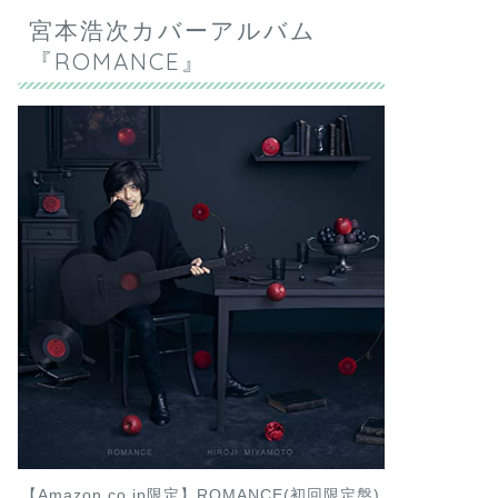
宮本浩次カバーアルバム
『ROMANCE』
【Amazon.co.jp限定】ROMANCE(初回限定盤)