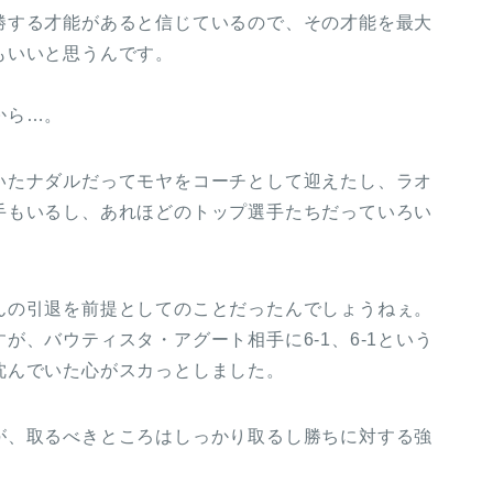
勝する才能があると信じているので、その才能を最大
もいいと思うんです。
から…。
いたナダルだってモヤをコーチとして迎えたし、ラオ
手もいるし、あれほどのトップ選手たちだっていろい
んの引退を前提としてのことだったんでしょうねぇ。
が、バウティスタ・アグート相手に6‐1、6‐1という
沈んでいた心がスカっとしました。
が、取るべきところはしっかり取るし勝ちに対する強
。