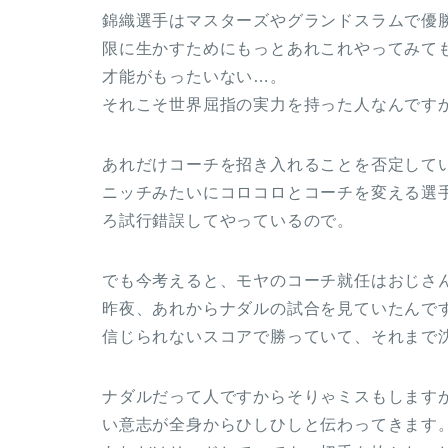
錦織選手はマスターズやグランドスラムで優
限に生かすためにもっとあれこれやってみて
才能がもったいない…。
それこそ世界屈指の実力を持った人なんです
あれだけコーチを招き入れることを否定して
ニッチみたいにコロコロとコーチを変える選
ろ試行錯誤してやっているので。
でも今考えると、モヤのコーチ就任はおじさ
昨夜、あれからナダルの試合を見ていたんです
信じられないスコアで勝っていて、それまで
ナダルだって人ですからそりゃミスもします
い意志が全身からひしひしと伝わってきます