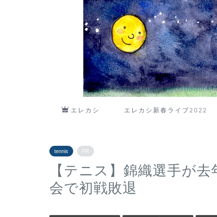
エレカシ
エレカシ新春ライブ2022
tennis
PR
【テニス】錦織選手が去
会で初戦敗退