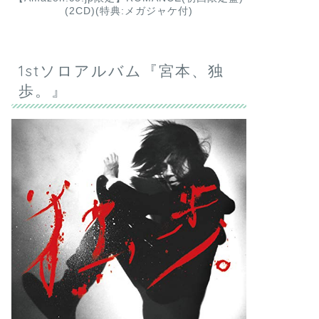
(2CD)(特典:メガジャケ付)
1stソロアルバム『宮本、独
歩。』