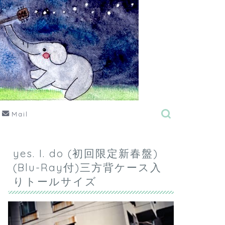
Mail
yes. I. do (初回限定新春盤)
(Blu-Ray付)三方背ケース入
りトールサイズ