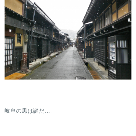
岐阜の黒は謎だ…。