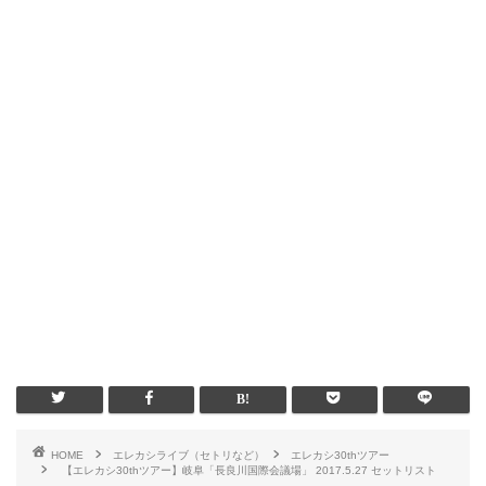
HOME
エレカシライブ（セトリなど）
エレカシ30thツアー
【エレカシ30thツアー】岐阜「長良川国際会議場」 2017.5.27 セットリスト