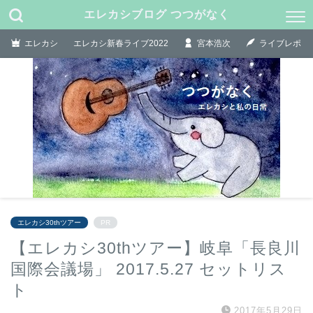
エレカシブログ つつがなく
エレカシ
エレカシ新春ライブ2022
宮本浩次
ライブレポ
エレカシ30thツアー
PR
【エレカシ30thツアー】岐阜「長良川
国際会議場」 2017.5.27 セットリス
ト
2017年5月29日