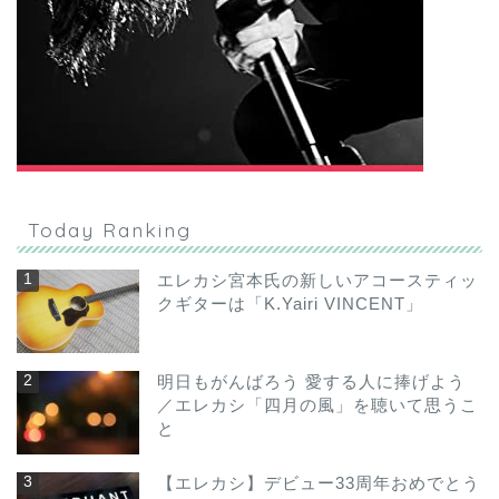
Today Ranking
エレカシ宮本氏の新しいアコースティッ
クギターは「K.Yairi VINCENT」
明日もがんばろう 愛する人に捧げよう
／エレカシ「四月の風」を聴いて思うこ
と
【エレカシ】デビュー33周年おめでとう