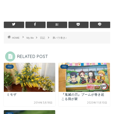
HOME
My life
日記
豚バラ巻き♪
RELATED POST
日記
日記
ミモザ
『鬼滅の刃』ブームが巻き起
こる我が家
2014年3月18日
2020年11月10日
日記