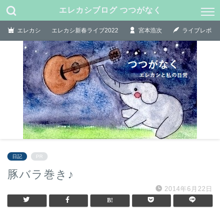
エレカシブログ つつがなく
エレカシ
エレカシ新春ライブ2022
宮本浩次
ライブレポ
日記
PR
豚バラ巻き♪
2014年6月22日