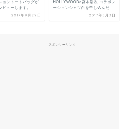
ショントートバッグが
HOLLYWOOD×宮本浩次 コラボレ
レビューします。
ーションシャツ白を申し込んだ
2017年9月29日
2017年8月3日
スポンサーリンク