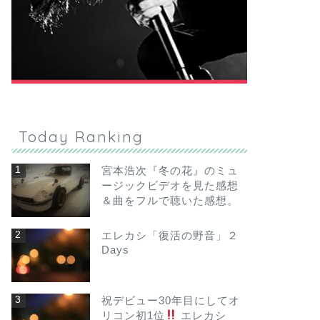
Today Ranking
宮本浩次『冬の花』のミュ
ージックビデオを見た感想
＆曲をフルで聴いた感想。
エレカシ「復活の野音」２
Days
祝デビュー30年目にしてオ
リコン初1位
エレカシ