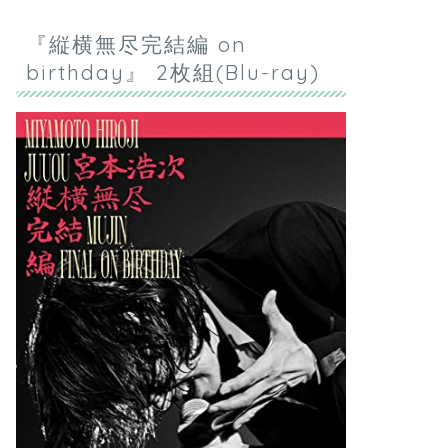
『縦横無尽完結編 on
birthday』 2枚組(Blu-ray)