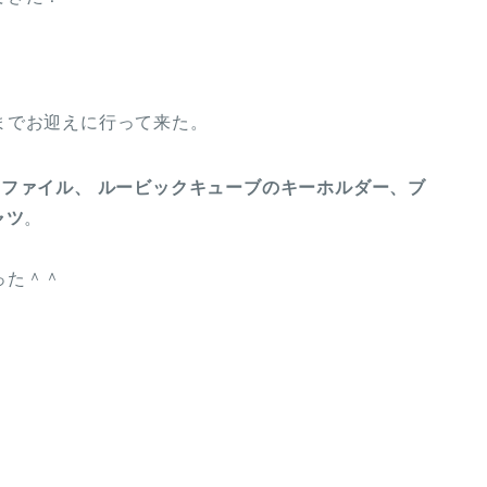
までお迎えに行って来た。
ファイル、 ルービックキューブのキーホルダー、ブ
ャツ
。
った＾＾