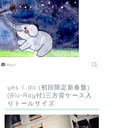
Mail
yes. I. do (初回限定新春盤)
(Blu-Ray付)三方背ケース入
りトールサイズ