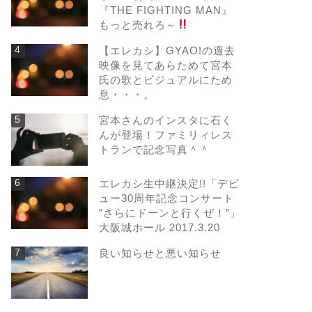
『THE FIGHTING MAN』
もっと売れろ～
【エレカシ】GYAO!の過去
映像を見てあらためて宮本
氏の歌とビジュアルにため
息・・・。
宮本さんのインスタに石く
んが登場！ファミリィレス
トランで記念写真＾＾
エレカシ生中継決定!!「デビ
ュー30周年記念コンサート
”さらにドーンと行くぜ！”」
大阪城ホール 2017.3.20
良い知らせと悪い知らせ