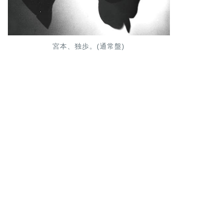
宮本、独歩。(通常盤)