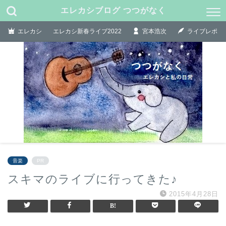
エレカシブログ つつがなく
エレカシ
エレカシ新春ライブ2022
宮本浩次
ライブレポ
音楽
PR
スキマのライブに行ってきた♪
2015年4月28日