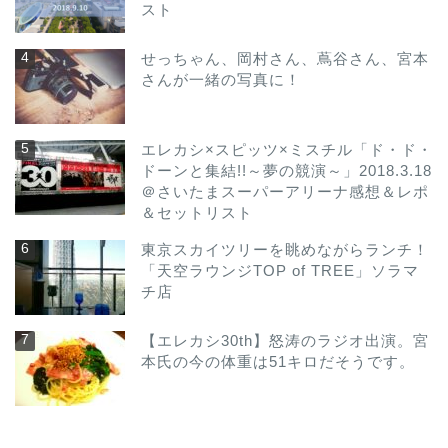
スト
せっちゃん、岡村さん、蔦谷さん、宮本
さんが一緒の写真に！
エレカシ×スピッツ×ミスチル「ド・ド・
ドーンと集結!!～夢の競演～」2018.3.18
＠さいたまスーパーアリーナ感想＆レポ
＆セットリスト
東京スカイツリーを眺めながらランチ！
「天空ラウンジTOP of TREE」ソラマ
チ店
【エレカシ30th】怒涛のラジオ出演。宮
本氏の今の体重は51キロだそうです。