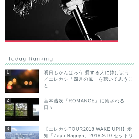
Today Ranking
明日もがんばろう 愛する人に捧げよう
／エレカシ「四月の風」を聴いて思うこ
と
宮本浩次『ROMANCE』に癒される
日々
【エレカシTOUR2018 WAKE UP!!】愛
知「Zepp Nagoya」2018.9.10 セットリ