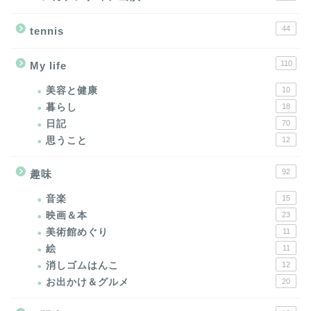
44
tennis
110
My life
美容と健康
10
暮らし
18
日記
70
思うこと
12
92
趣味
音楽
15
映画＆本
23
美術館めぐり
11
絵
11
消しゴムはんこ
12
お出かけ＆グルメ
20