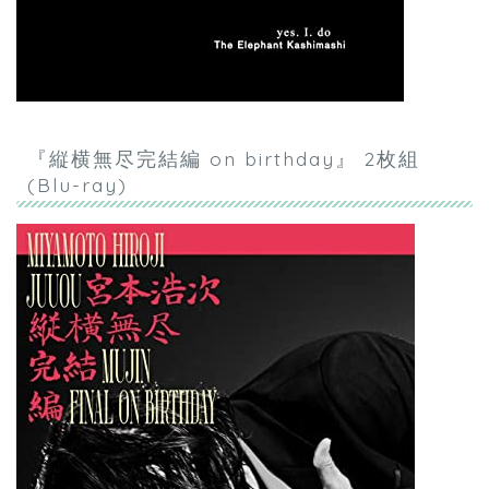
『縦横無尽完結編 on birthday』 2枚組
(Blu-ray)