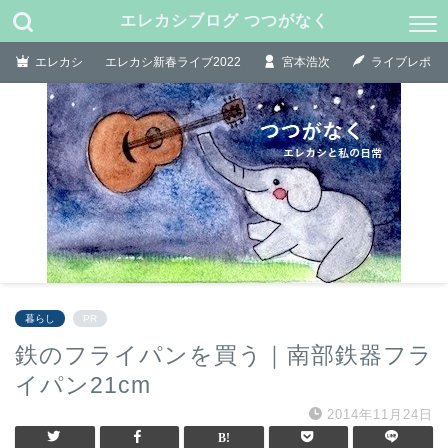
エレカシブログ つつがなく
エレカシ
エレカシ新春ライブ2022
宮本浩次
ライブレポ
暮らし
PR
鉄のフライパンを買う｜南部鉄器フラ
イパン21cm
2014年11月24日