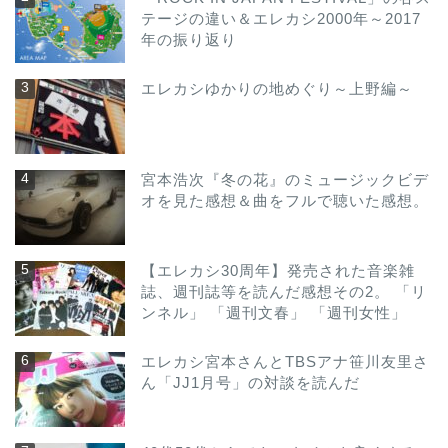
テージの違い＆エレカシ2000年～2017
年の振り返り
エレカシゆかりの地めぐり～上野編～
宮本浩次『冬の花』のミュージックビデ
オを見た感想＆曲をフルで聴いた感想。
【エレカシ30周年】発売された音楽雑
誌、週刊誌等を読んだ感想その2。 「リ
ンネル」 「週刊文春」 「週刊女性」
エレカシ宮本さんとTBSアナ笹川友里さ
ん「JJ1月号」の対談を読んだ