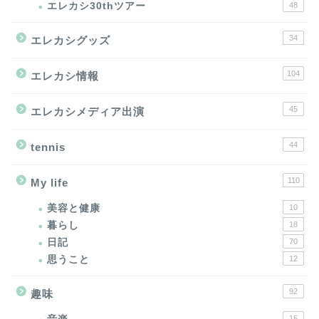
エレカシ30thツアー
48
34
エレカシグッズ
104
エレカシ情報
45
エレカシメディア出演
44
tennis
110
My life
美容と健康
10
暮らし
18
日記
70
思うこと
12
92
趣味
15