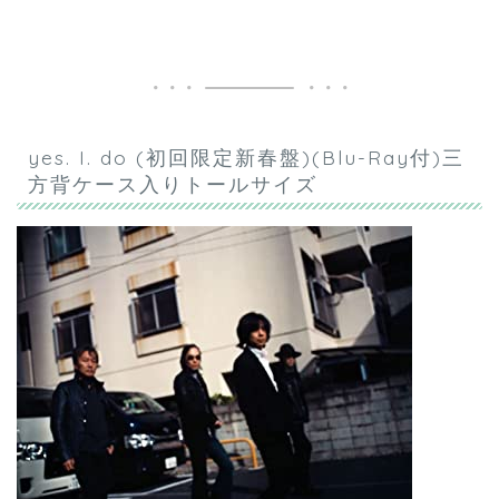
yes. I. do (初回限定新春盤)(Blu-Ray付)三
方背ケース入りトールサイズ