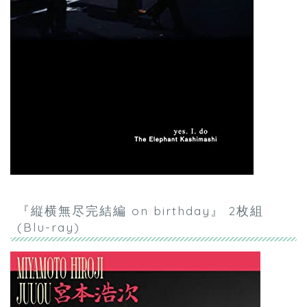
『縦横無尽完結編 on birthday』 2枚組
(Blu-ray)