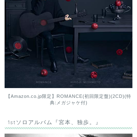
【Amazon.co.jp限定】ROMANCE(初回限定盤)(2CD)(特
典:メガジャケ付)
1stソロアルバム『宮本、独歩。』