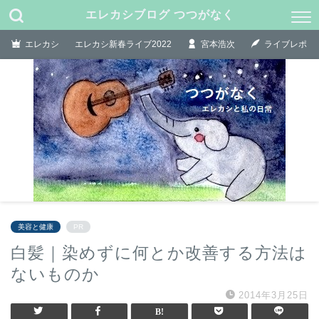
エレカシブログ つつがなく
エレカシ
エレカシ新春ライブ2022
宮本浩次
ライブレポ
美容と健康
PR
白髪｜染めずに何とか改善する方法は
ないものか
2014年3月25日