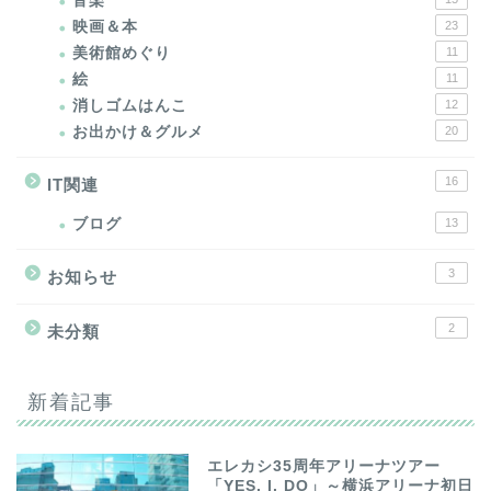
音楽
映画＆本
23
美術館めぐり
11
絵
11
消しゴムはんこ
12
お出かけ＆グルメ
20
16
IT関連
ブログ
13
3
お知らせ
2
未分類
新着記事
エレカシ35周年アリーナツアー
「YES. I. DO」～横浜アリーナ初日