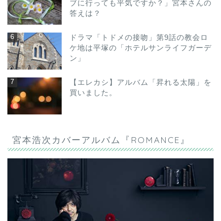
ブに行っても平気ですか？」宮本さんの
答えは？
ドラマ「トドメの接吻」第9話の教会ロ
ケ地は平塚の「ホテルサンライフガーデ
ン」
【エレカシ】アルバム「昇れる太陽」を
買いました。
宮本浩次カバーアルバム『ROMANCE』