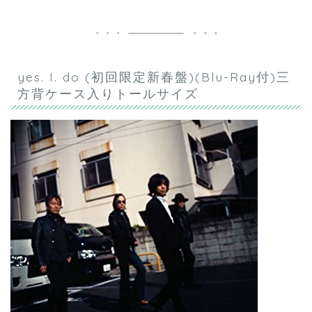
yes. I. do (初回限定新春盤)(Blu-Ray付)三
方背ケース入りトールサイズ