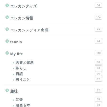
34
エレカシグッズ
104
エレカシ情報
45
エレカシメディア出演
44
tennis
110
My life
美容と健康
10
暮らし
18
日記
70
思うこと
12
92
趣味
音楽
15
映画＆本
23