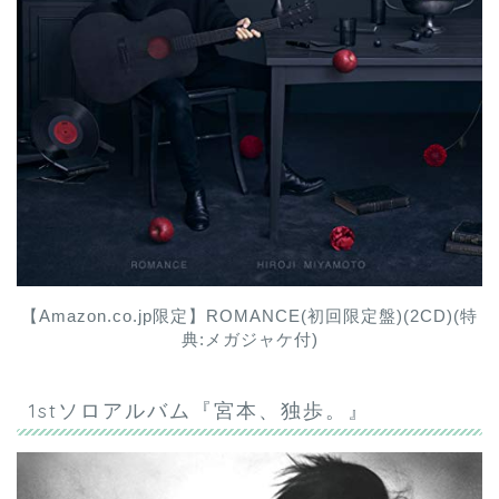
【Amazon.co.jp限定】ROMANCE(初回限定盤)(2CD)(特
典:メガジャケ付)
1stソロアルバム『宮本、独歩。』