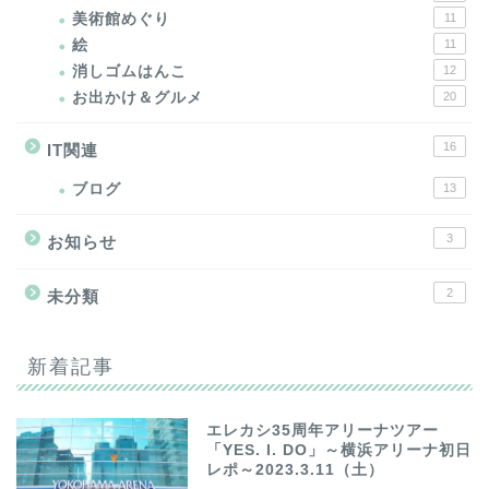
美術館めぐり
11
絵
11
消しゴムはんこ
12
お出かけ＆グルメ
20
16
IT関連
ブログ
13
3
お知らせ
2
未分類
新着記事
エレカシ35周年アリーナツアー
「YES. I. DO」～横浜アリーナ初日
レポ～2023.3.11（土）