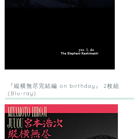
『縦横無尽完結編 on birthday』 2枚組
(Blu-ray)